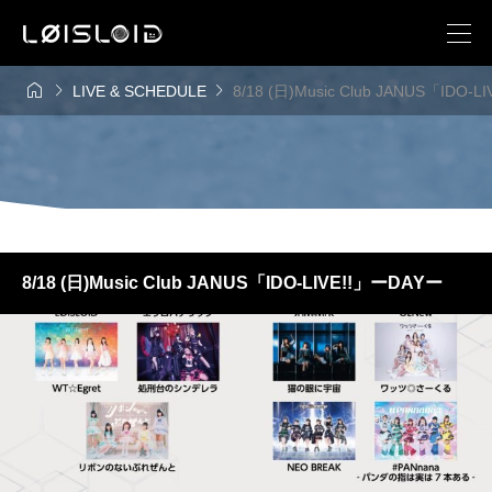



LIVE & SCHEDULE
8/18 (日)Music Club JANUS「IDO-
8/18 (日)Music Club JANUS「IDO-LIVE!!」ーDAYー