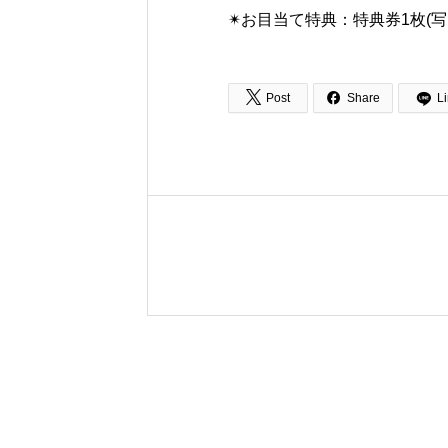
✴︎お目当て特典：特典券1枚(写


Post
Share
L