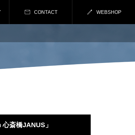


Y
CONTACT
WEBSHOP
in 心斎橋JANUS」