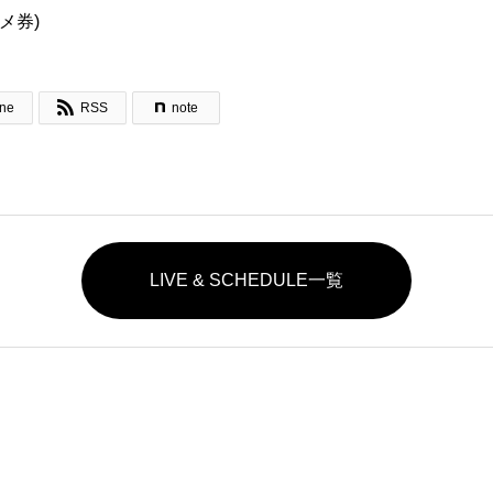
メ券)

ine
RSS
note
LIVE & SCHEDULE一覧