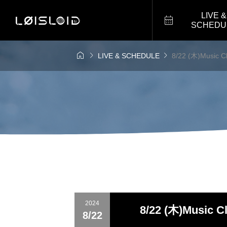
LIVE &

SCHEDU



LIVE & SCHEDULE
8/22 (木)Mus
2024
8/22 (木)Mus
8/22