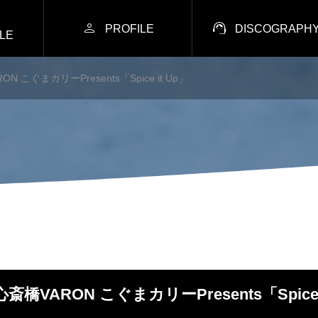


PROFILE
DISCOGRAPH
LE
ON こぐまカリーPresents「Spice it Up」
)心斎橋VARON こぐまカリーPresents「Spice 