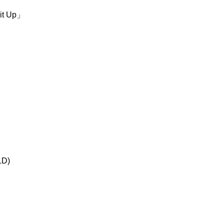
t Up」
1D)