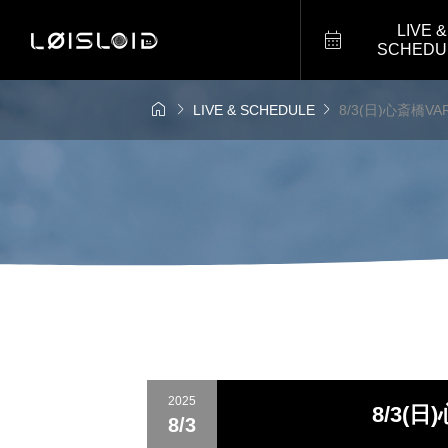
LIVE &

SCHEDU



LIVE & SCHEDULE
8/3(日)心斎橋VAR
2025
8/3(日
8/3