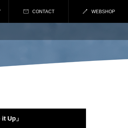


Y
CONTACT
WEBSHOP
it Up」