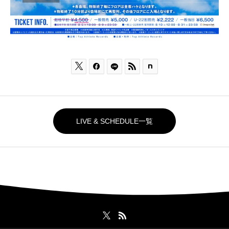



LIVE & SCHEDULE一覧