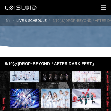



LIVE & SCHEDULE
9/10(水)DROP･BEYOND「AFTER D
9/10(水)DROP･BEYOND「AFTER DARK FEST」