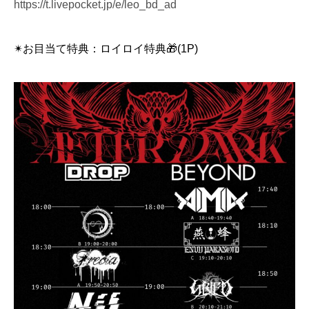
https://t.livepocket.jp/e/leo_bd_ad
✴︎お目当て特典：ロイロイ特典🎁(1P)