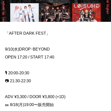
「AFTER DARK FEST」
9/10(水)DROP･BEYOND
OPEN 17:20 / START 17:40
🎙️ 20:00-20:30
📷 21:30-22:30
ADV ¥3,300 / DOOR ¥3,800 (+1D)
🎫 8/18(月)19:00〜販売開始