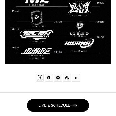



LIVE & SCHEDULE一覧