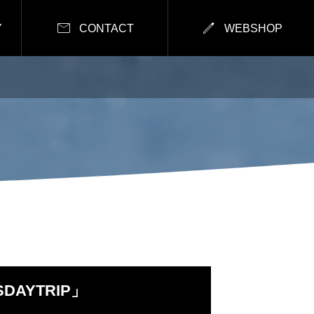


Y
CONTACT
WEBSHOP
DAYTRIP」