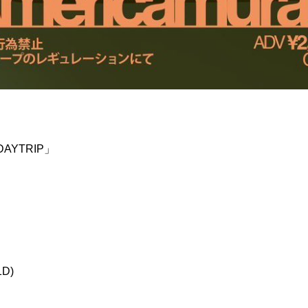
DAYTRIP」
1D)