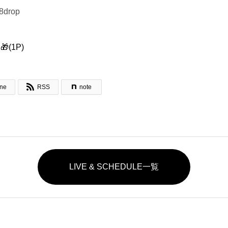
18drop
(1P)

ine
RSS
note
LIVE & SCHEDULE一覧