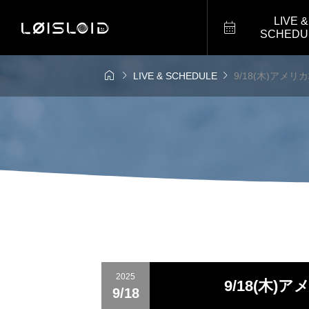
LIVE &

SCHEDU



LIVE & SCHEDULE
9/18(木)アメリカ
2025
9/18(木)
9/18