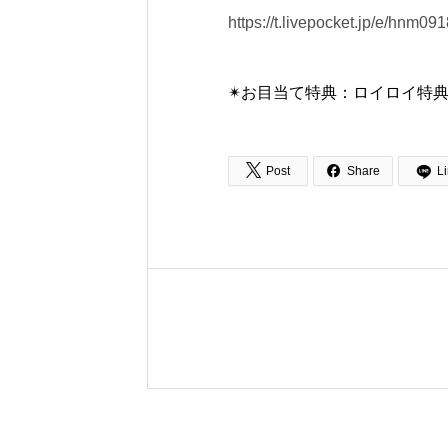
https://t.livepocket.jp/e/hnm09
✴︎お目当て特典：ロイロイ特典🎁


Post
Share
L