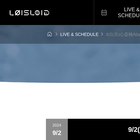
LIVE &

SCHEDU



LIVE & SCHEDULE
9/2(月)心斎橋Atl
2024
9/
9/2