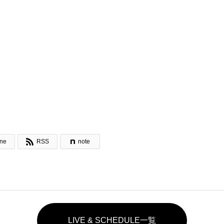

ine
RSS
note
LIVE & SCHEDULE一覧