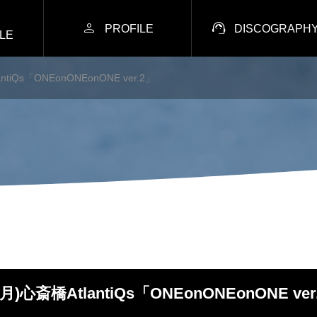


PROFILE
DISCOGRAPH
LE
antiQs「ONEonONEonONE ver.2」
2(月)心斎橋AtlantiQs「ONEonONEonONE ver