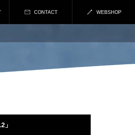


Y
CONTACT
WEBSHOP
.2」