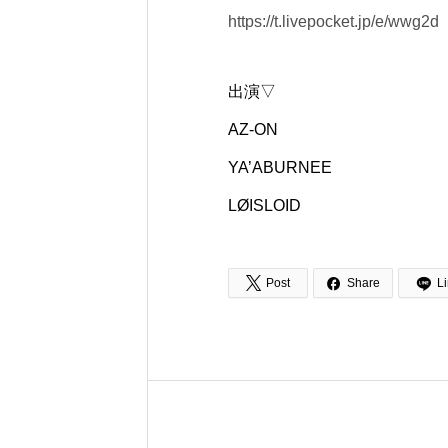
https://t.livepocket.jp/e/wwg2d
出演▽
AZ-ON
YA’ABURNEE
LØISLOID


Post
Share
L