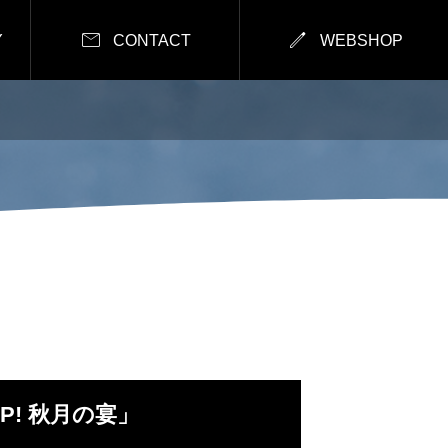


Y
CONTACT
WEBSHOP
UP! 秋月の宴」