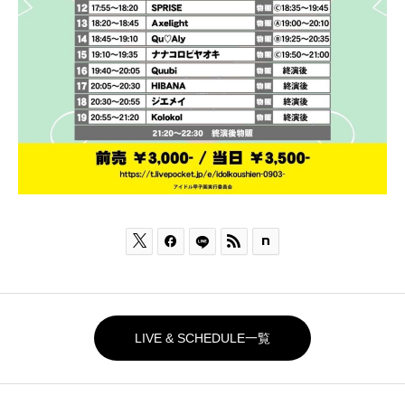



LIVE & SCHEDULE一覧