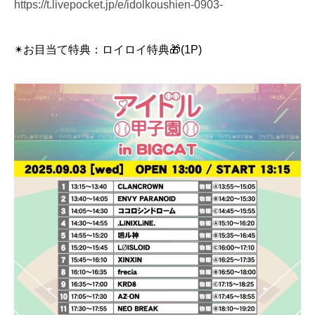
https://t.livepocket.jp/e/idolkoushien-0903-
✴︎お目当て特典：ロイロイ特典🎁(1P)