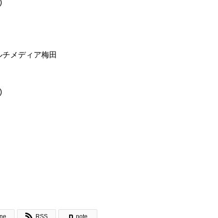
)
マルチメディア梅田
)

ine
RSS
note