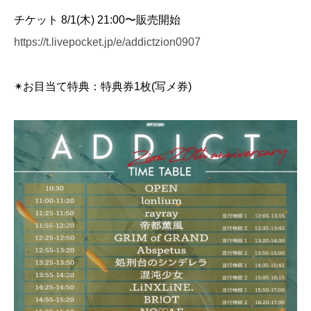
チケット 8/1(木) 21:00〜販売開始
https://t.livepocket.jp/e/addictzion0907
✴︎お目当て特典：特典券1枚(写メ券)