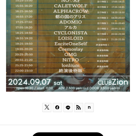


