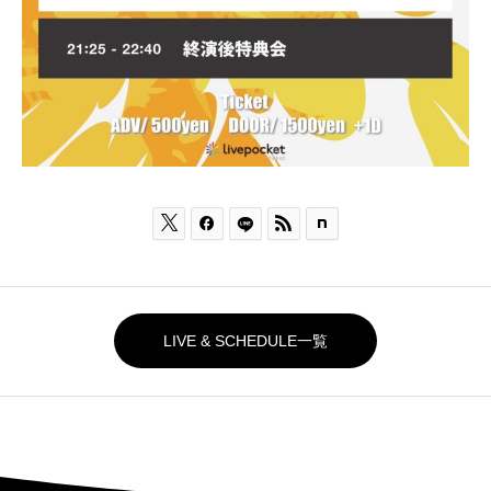



LIVE & SCHEDULE一覧