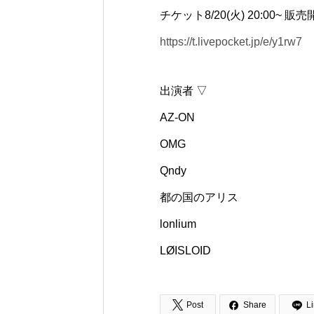
チケット8/20(火) 20:00~ 販
https://t.livepocket.jp/e/y1rw7
出演者 ▽
AZ-ON
OMG
Qndy
都の国のアリス
lonlium
LØISLOID


Post
Share
L