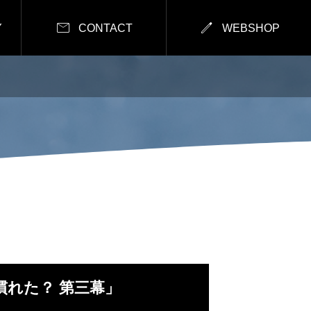


Y
CONTACT
WEBSHOP
もう慣れた？ 第三幕」