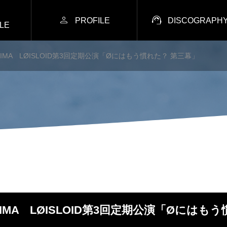


PROFILE
DISCOGRAPH
LE
ANIMA LØISLOID第3回定期公演「Øにはもう慣れた？ 第三幕」
ANIMA LØISLOID第3回定期公演「Øには