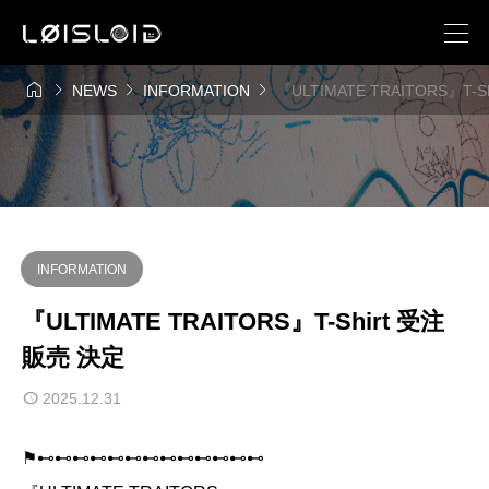




NEWS
INFORMATION
『ULTIMATE TRAITORS』T-
INFORMATION
『ULTIMATE TRAITORS』T-Shirt 受注
販売 決定
2025.12.31
⚑⊷⊷⊷⊷⊷⊷⊷⊷⊷⊷⊷⊷⊷