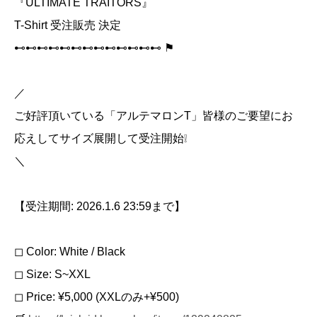
『ULTIMATE TRAITORS』
T-Shirt 受注販売 決定
⊷⊷⊷⊷⊷⊷⊷⊷⊷⊷⊷⊷⊷ ⚑
／
ご好評頂いている「アルテマロンT」皆様のご要望にお
応えしてサイズ展開して受注開始❕
＼
【受注期間: 2026.1.6 23:59まで】
◻︎ Color: White / Black
◻︎ Size: S~XXL
◻︎ Price: ¥5,000 (XXLのみ+¥500)