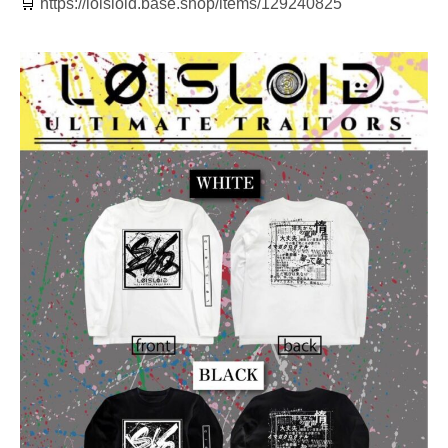
🛒
https://loisloid.base.shop/items/129240825