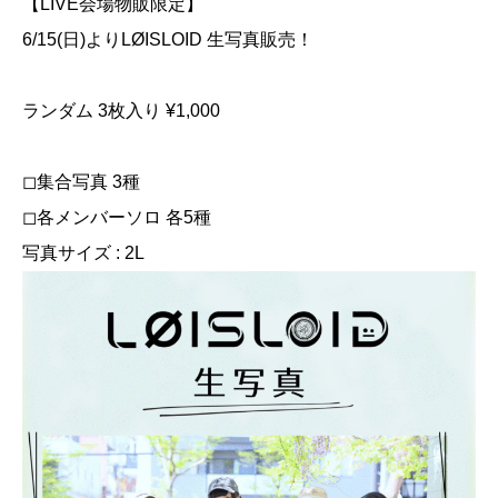
【LIVE会場物販限定】
6/15(日)よりLØISLOID 生写真販売！
ランダム 3枚入り ¥1,000
◻︎集合写真 3種
◻︎各メンバーソロ 各5種
写真サイズ : 2L