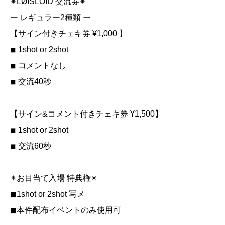
✴︎LØISLOID 交流券✴︎
ー レギュラー2種類 ー
【サイン付きチェキ券 ¥1,000 】
◾︎ 1shot or 2shot
◾︎ コメントなし
◾︎ 交流40秒
【サイン&コメント付きチェキ券 ¥1,500】
◾︎ 1shot or 2shot
◾︎ 交流60秒
✴︎お目当て入場 特典権✴︎
︎︎◼︎1shot or 2shot 写メ
◼︎本件配布イベントのみ使用可