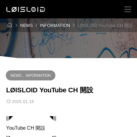




NEWS
INFORMATION
LØISLOID YouTube CH 開設
NEWS
,
INFORMATION
LØISLOID YouTube CH 開設
2025.01.18
||◤ ◥||
YouTube CH 開設