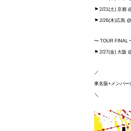
⚑ 2/21(土) 京都
⚑ 2/26(木)広島 
〜 TOUR FINAL 
⚑ 2/27(金) 大阪 
／
東名阪+メンバー
＼