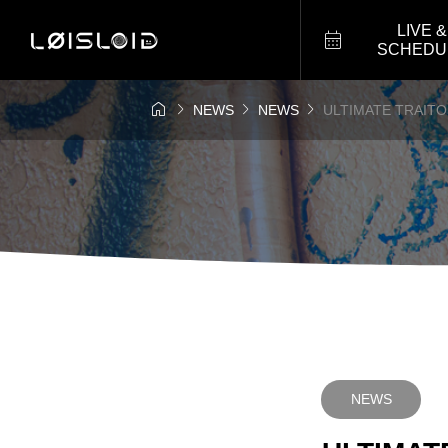
LIVE &

SCHEDU




NEWS
NEWS
ULTIMATE TRAITO
NEWS