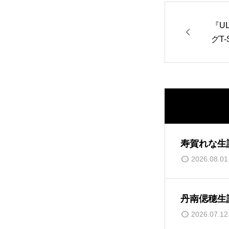
『UL

グT-
寿賀れな生
2026.08.01
丹南偲穂生
2026.07.12