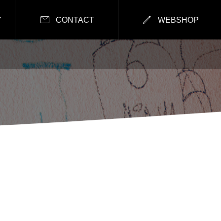


Y
CONTACT
WEBSHOP