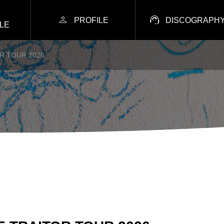


PROFILE
DISCOGRAPH
LE
R TOUR 2026